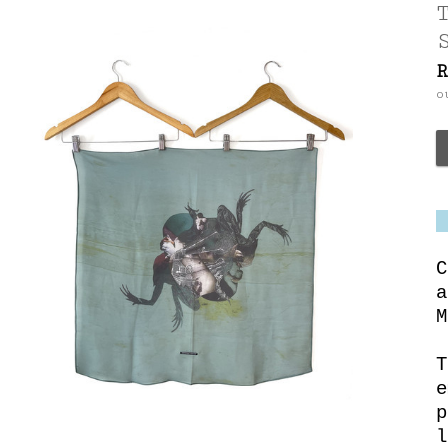
C
a
M
T
e
p
l