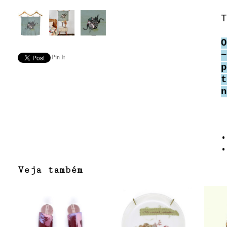
T
O
~
Pin It
p
t
n
•
•
Veja também