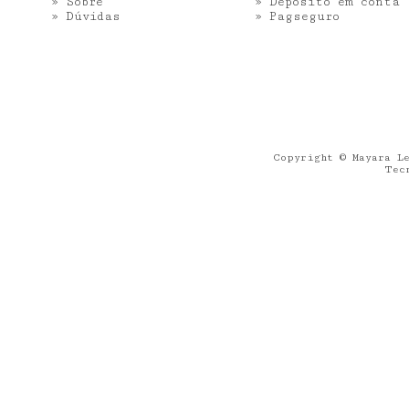
»
Sobre
» Depósito em conta
»
Dúvidas
»
Pagseguro
Copyright © Mayara Le
Tec