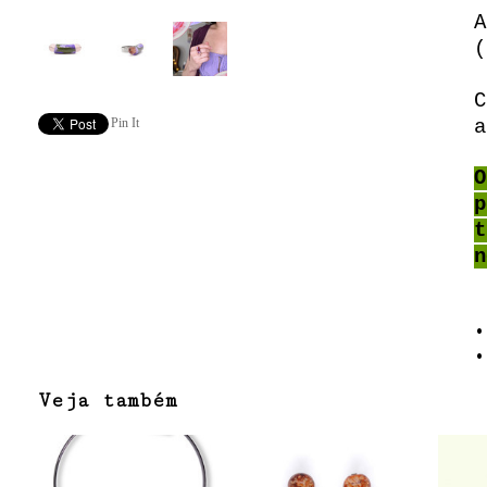
A
(
C
Pin It
a
O
p
t
n
•
•
Veja também