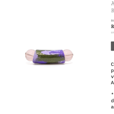
C
p
v
A
*
d
a